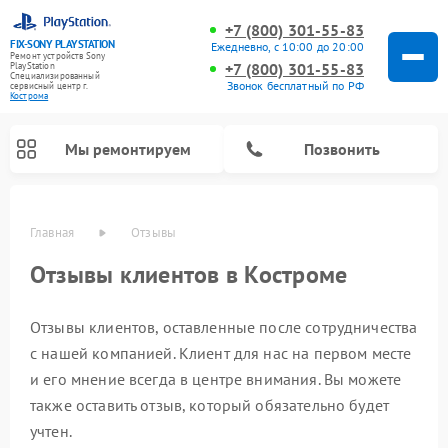
+7 (800) 301-55-83
FIX-SONY PLAYSTATION
Ежедневно, с 10:00 до 20:00
Ремонт устройств Sony
+7 (800) 301-55-83
PlayStation
Специализированный
Звонок бесплатный по РФ
cервисный центр г.
Кострома
Мы ремонтируем
Позвонить
Главная
Отзывы
Ремонт игровых приставок Sony PlayStation
Отзывы клиентов в Костроме
Отзывы клиентов, оставленные после сотрудничества
с нашей компанией. Клиент для нас на первом месте
и его мнение всегда в центре внимания. Вы можете
также оставить отзыв, который обязательно будет
учтен.