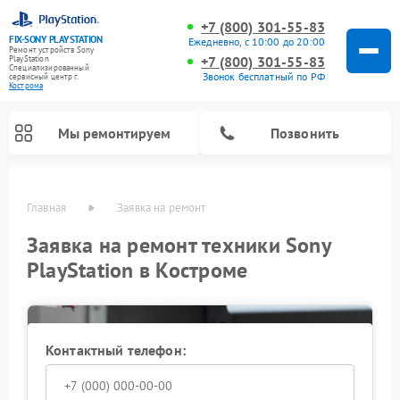
+7 (800) 301-55-83
FIX-SONY PLAYSTATION
Ежедневно, с 10:00 до 20:00
Ремонт устройств Sony
+7 (800) 301-55-83
PlayStation
Специализированный
Звонок бесплатный по РФ
cервисный центр г.
Кострома
Мы ремонтируем
Позвонить
Главная
Заявка на ремонт
Ремонт игровых приставок Sony PlayStation
Заявка на ремонт техники Sony
PlayStation в Костроме
Контактный телефон: