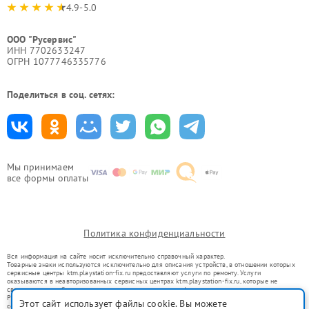
4.9-5.0
ООО "Русервис"
ИНН 7702633247
ОГРН 1077746335776
Поделиться в соц. сетях:
Мы принимаем
все формы оплаты
Политика конфиденциальности
Вся информация на сайте носит исключительно справочный характер.
Товарные знаки используются исключительно для описания устройств, в отношении которых
сервисные центры ktm.playstation-fix.ru предоставляют услуги по ремонту. Услуги
оказываются в неавторизованных сервисных центрах ktm.playstation-fix.ru, которые не
связаны с правообладателями товарных знаков или их официальными представителями.
Ремонт осуществляется для устройств, уже введенных в гражданский оборот в соответствии
Этот сайт использует файлы cookie. Вы можете
со статьей 1487 ГК РФ.