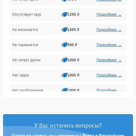
Звук и аудиовыходы
Отсутствует звук
1390 ₽
Подробнее →
Диски и привод
Не включается
1890 ₽
Подробнее →
Сеть и онлайн
Не заряжается
500 ₽
Подробнее →
Геймпады и аксессуары
Не читает диски
1000 ₽
Подробнее →
Разъёмы и корпус
Нет звука
1000 ₽
Подробнее →
Питание и электрика
Нет изображения
1000 ₽
Подробнее →
Перегрев и охлаждение
Память и накопители
Изображение
У Вас остались вопросы?
Оставьте заявку, мы свяжемся с Вами в ближайшее