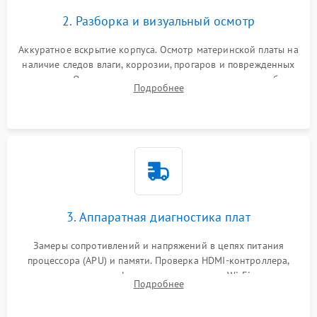
2. Разборка и визуальный осмотр
Аккуратное вскрытие корпуса. Осмотр материнской платы на
наличие следов влаги, коррозии, прогаров и поврежденных
элементов. Оценка состояния системы охлаждения, турбины
Подробнее
кулера и степени загрязнения радиатора пылью.
3. Аппаратная диагностика плат
Замеры сопротивлений и напряжений в цепях питания
процессора (APU) и памяти. Проверка HDMI-контроллера,
микросхем флеш-памяти и модуля Wi-Fi
Подробнее