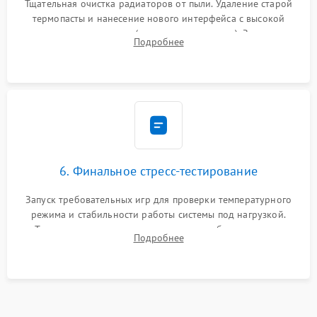
Тщательная очистка радиаторов от пыли. Удаление старой
термопасты и нанесение нового интерфейса с высокой
теплопроводностью (или жидкого металла). Замена
Подробнее
термопрокладок. Аккуратная сборка консоли и подключение
шлейфов.
6. Финальное стресс-тестирование
Запуск требовательных игр для проверки температурного
режима и стабильности работы системы под нагрузкой.
Тестирование привода, синхронизации беспроводных
Подробнее
геймпадов, выхода в сеть и выдачи изображения без
артефактов.