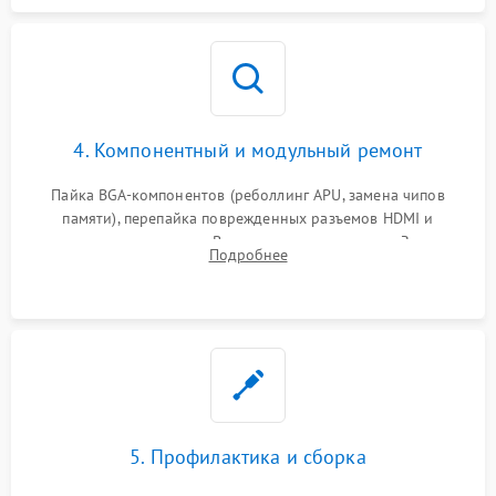
4. Компонентный и модульный ремонт
Пайка BGA-компонентов (реболлинг APU, замена чипов
памяти), перепайка поврежденных разъемов HDMI и
контроллеров питания. Восстановление дорожек. Замена
Подробнее
неисправного жесткого диска, SSD или лазерной головки
привода.
5. Профилактика и сборка