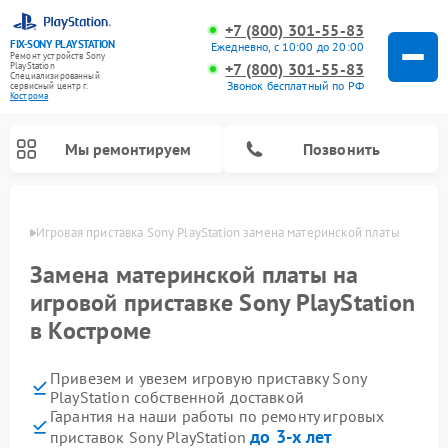
+7 (800) 301-55-83
FIX-SONY PLAYSTATION
Ежедневно, с 10:00 до 20:00
Ремонт устройств Sony
+7 (800) 301-55-83
PlayStation
Специализированный
Звонок бесплатный по РФ
cервисный центр г.
Кострома
Мы ремонтируем
Позвонить
троме
Игровая приставка Sony PlayStation замена материнской платы
Ремонт игровых приставок Sony PlayStation
Замена материнской платы на
игровой приставке Sony PlayStation
в Костроме
Привезем и увезем игровую приставку Sony
PlayStation собственной доставкой
Гарантия на наши работы по ремонту игровых
до 3-х лет
приставок Sony PlayStation