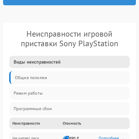
Неисправности игровой
приставки Sony PlayStation
Виды неисправностей
Общие поломки
Режим работы
Программные сбои
Неисправности
Стоимость
Видео и HDMI
Не читает диск
890 ₽
Подробнее →