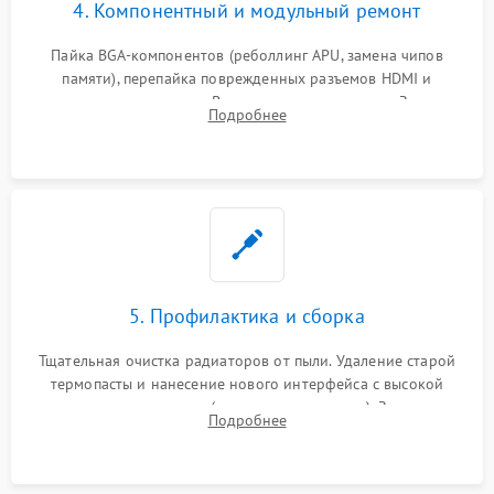
4. Компонентный и модульный ремонт
Пайка BGA-компонентов (реболлинг APU, замена чипов
памяти), перепайка поврежденных разъемов HDMI и
контроллеров питания. Восстановление дорожек. Замена
Подробнее
неисправного жесткого диска, SSD или лазерной головки
привода.
5. Профилактика и сборка
Тщательная очистка радиаторов от пыли. Удаление старой
термопасты и нанесение нового интерфейса с высокой
теплопроводностью (или жидкого металла). Замена
Подробнее
термопрокладок. Аккуратная сборка консоли и подключение
шлейфов.