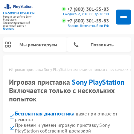
+7 (800) 301-55-83
FIX-SONY PLAYSTATION
Ежедневно, с 10:00 до 20:00
Ремонт устройств Sony
+7 (800) 301-55-83
PlayStation
Специализированный
Звонок бесплатный по РФ
cервисный центр г.
Кострома
Мы ремонтируем
Позвонить
троме
Игровая приставка Sony PlayStation включается только с нескольких п
Ремонт игровых приставок Sony PlayStation
Игровая приставка
Sony PlayStation
Включается только с нескольких
попыток
Бесплатная диагностика
даже при отказе от
ремонта
Привезем и увезем игровую приставку Sony
PlayStation собственной доставкой