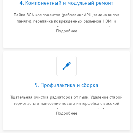
4. Компонентный и модульный ремонт
Пайка BGA-компонентов (реболлинг APU, замена чипов
памяти), перепайка поврежденных разъемов HDMI и
контроллеров питания. Восстановление дорожек. Замена
Подробнее
неисправного жесткого диска, SSD или лазерной головки
привода.
5. Профилактика и сборка
Тщательная очистка радиаторов от пыли. Удаление старой
термопасты и нанесение нового интерфейса с высокой
теплопроводностью (или жидкого металла). Замена
Подробнее
термопрокладок. Аккуратная сборка консоли и подключение
шлейфов.