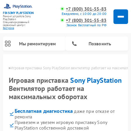
+7 (800) 301-55-83
FIX-SONY PLAYSTATION
Ежедневно, с 10:00 до 20:00
Ремонт устройств Sony
+7 (800) 301-55-83
PlayStation
Специализированный
Звонок бесплатный по РФ
cервисный центр г.
Кострома
Мы ремонтируем
Позвонить
троме
Игровая приставка Sony PlayStation вентилятор работает на максимал
Ремонт игровых приставок Sony PlayStation
Игровая приставка
Sony PlayStation
Вентилятор работает на
максимальных оборотах
Бесплатная диагностика
даже при отказе от
ремонта
Привезем и увезем игровую приставку Sony
PlayStation собственной доставкой