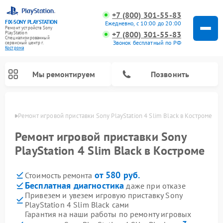
+7 (800) 301-55-83
FIX-SONY PLAYSTATION
Ежедневно, с 10:00 до 20:00
Ремонт устройств Sony
+7 (800) 301-55-83
PlayStation
Специализированный
Звонок бесплатный по РФ
cервисный центр г.
Кострома
Мы ремонтируем
Позвонить
троме
Ремонт игровой приставки Sony PlayStation 4 Slim Black в Костроме
Ремонт игровых приставок Sony PlayStation
Ремонт игровой приставки Sony
PlayStation 4 Slim Black в Костроме
от 580 руб.
Стоимость ремонта
Бесплатная диагностика
даже при отказе
Привезем и увезем игровую приставку Sony
PlayStation 4 Slim Black сами
Гарантия на наши работы по ремонту игровых