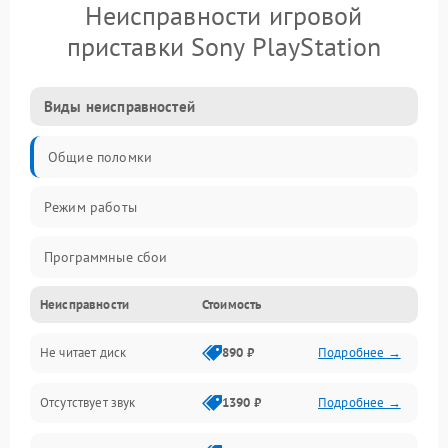
Неисправности игровой
приставки Sony PlayStation
Виды неисправностей
Общие поломки
Режим работы
Программные сбои
Неисправности
Стоимость
Видео и HDMI
Не читает диск
890 ₽
Подробнее →
Звук и аудиовыходы
Отсутствует звук
1390 ₽
Подробнее →
Диски и привод