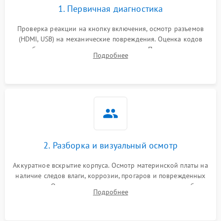
1. Первичная диагностика
Проверка реакции на кнопку включения, осмотр разъемов
(HDMI, USB) на механические повреждения. Оценка кодов
ошибок на экране или по индикаторам. Проверка чтения
Подробнее
дисков, работы геймпадов и наличия гарантийных пломб.
2. Разборка и визуальный осмотр
Аккуратное вскрытие корпуса. Осмотр материнской платы на
наличие следов влаги, коррозии, прогаров и поврежденных
элементов. Оценка состояния системы охлаждения, турбины
Подробнее
кулера и степени загрязнения радиатора пылью.