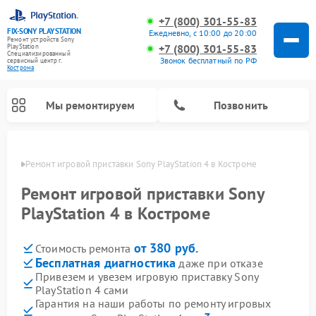
+7 (800) 301-55-83
FIX-SONY PLAYSTATION
Ежедневно, с 10:00 до 20:00
Ремонт устройств Sony
+7 (800) 301-55-83
PlayStation
Специализированный
Звонок бесплатный по РФ
cервисный центр г.
Кострома
Мы ремонтируем
Позвонить
троме
Ремонт игровой приставки Sony PlayStation 4 в Костроме
Ремонт игровых приставок Sony PlayStation
Ремонт игровой приставки Sony
PlayStation 4 в Костроме
от 380 руб.
Стоимость ремонта
Бесплатная диагностика
даже при отказе
Привезем и увезем игровую приставку Sony
PlayStation 4 сами
Гарантия на наши работы по ремонту игровых