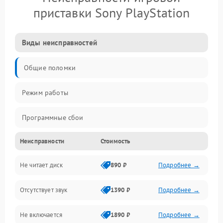
приставки Sony PlayStation
Виды неисправностей
Общие поломки
Режим работы
Программные сбои
Неисправности
Стоимость
Видео и HDMI
Не читает диск
890 ₽
Подробнее →
Звук и аудиовыходы
Отсутствует звук
1390 ₽
Подробнее →
Диски и привод
Не включается
1890 ₽
Подробнее →
Сеть и онлайн