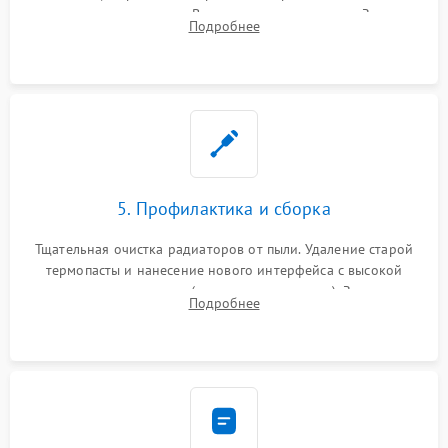
контроллеров питания. Восстановление дорожек. Замена
Подробнее
неисправного жесткого диска, SSD или лазерной головки
привода.
5. Профилактика и сборка
Тщательная очистка радиаторов от пыли. Удаление старой
термопасты и нанесение нового интерфейса с высокой
теплопроводностью (или жидкого металла). Замена
Подробнее
термопрокладок. Аккуратная сборка консоли и подключение
шлейфов.