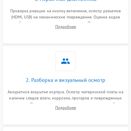
Проверка реакции на кнопку включения, осмотр разъемов
(HDMI, USB) на механические повреждения. Оценка кодов
ошибок на экране или по индикаторам. Проверка чтения
Подробнее
дисков, работы геймпадов и наличия гарантийных пломб.
2. Разборка и визуальный осмотр
Аккуратное вскрытие корпуса. Осмотр материнской платы на
наличие следов влаги, коррозии, прогаров и поврежденных
элементов. Оценка состояния системы охлаждения, турбины
Подробнее
кулера и степени загрязнения радиатора пылью.