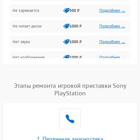
Не заряжается
500 ₽
Подробнее →
Геймпады и аксессуары
Не читает диски
1000 ₽
Подробнее →
Разъёмы и корпус
Нет звука
1000 ₽
Подробнее →
Питание и электрика
Нет изображения
1000 ₽
Подробнее →
Перегрев и охлаждение
Память и накопители
Этапы ремонта игровой приставки Sony
Изображение
PlayStation
1. Первичная диагностика