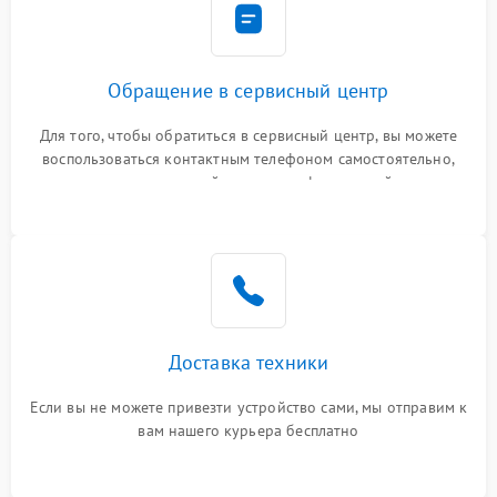
Обращение в сервисный центр
Для того, чтобы обратиться в сервисный центр, вы можете
воспользоваться контактным телефоном самостоятельно,
или оставить свой номер телефона на сайте
Доставка техники
Если вы не можете привезти устройство сами, мы отправим к
вам нашего курьера бесплатно