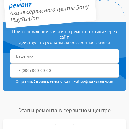
ремонт
Акция сервисного центра Sony
PlayStation
При оформлении заявки на ремонт техники через
сайт,
действует персональная бессрочная скидка
Отправляя, Вы соглашаетесь с
политикой конфиденциальности
Этапы ремонта в сервисном центре