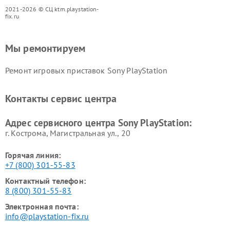
2021-2026 © СЦ ktm.playstation-
fix.ru
Мы ремонтируем
Ремонт игровых приставок Sony PlayStation
Контакты сервис центра
Адрес сервисного центра Sony PlayStation:
г. Кострома, Магистральная ул., 20
Горячая линия:
+7 (800) 301-55-83
Контактный телефон:
8 (800) 301-55-83
Электронная почта:
info@playstation-fix.ru