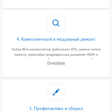
4. Компонентный и модульный ремонт
Пайка BGA-компонентов (реболлинг APU, замена чипов
памяти), перепайка поврежденных разъемов HDMI и
контроллеров питания. Восстановление дорожек. Замена
Подробнее
неисправного жесткого диска, SSD или лазерной головки
привода.
5. Профилактика и сборка