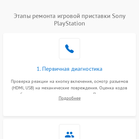
Этапы ремонта игровой приставки Sony
PlayStation
1. Первичная диагностика
Проверка реакции на кнопку включения, осмотр разъемов
(HDMI, USB) на механические повреждения. Оценка кодов
ошибок на экране или по индикаторам. Проверка чтения
Подробнее
дисков, работы геймпадов и наличия гарантийных пломб.