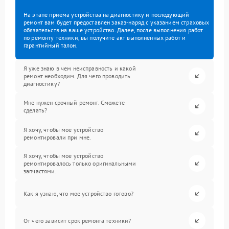
На этапе приема устройства на диагностику и последующий
ремонт вам будет предоставлен заказ-наряд с указанием страховых
обязательств на ваше устройство. Далее, после выполнения работ
по ремонту техники, вы получите акт выполненных работ и
гарантийный талон.
Я уже знаю в чем неисправность и какой
ремонт необходим. Для чего проводить
диагностику?
Мне нужен срочный ремонт. Сможете
сделать?
Я хочу, чтобы мое устройство
ремонтировали при мне.
Я хочу, чтобы мое устройство
ремонтировалось только оригинальными
запчастями.
Как я узнаю, что мое устройство готово?
От чего зависит срок ремонта техники?