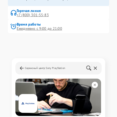
Горячая линия
+7 (800) 301-55-83
Время работы
Ежедневно с 9:00 до 21:00
Сервисный центр Sony PlayStation