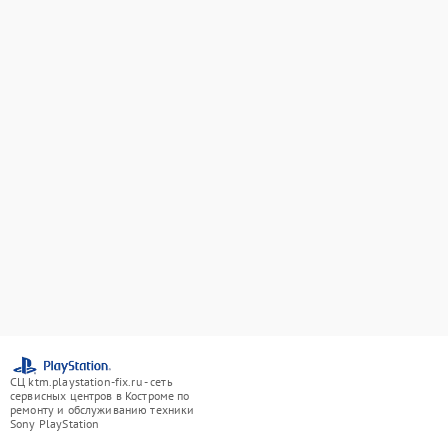
СЦ ktm.playstation-fix.ru - сеть
сервисных центров в Костроме по
ремонту и обслуживанию техники
Sony PlayStation