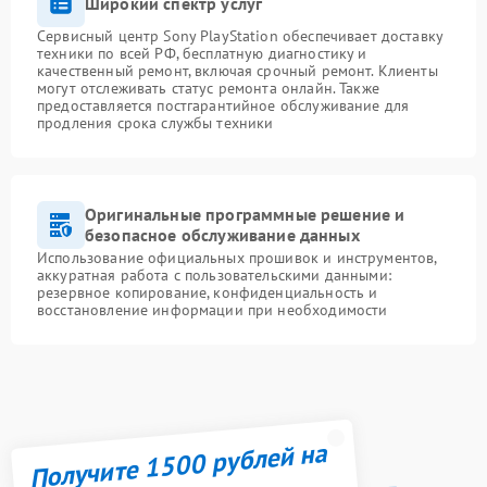
Широкий спектр услуг
Сервисный центр Sony PlayStation обеспечивает доставку
техники по всей РФ, бесплатную диагностику и
качественный ремонт, включая срочный ремонт. Клиенты
могут отслеживать статус ремонта онлайн. Также
предоставляется постгарантийное обслуживание для
продления срока службы техники
Оригинальные программные решение и
безопасное обслуживание данных
Использование официальных прошивок и инструментов,
аккуратная работа с пользовательскими данными:
резервное копирование, конфиденциальность и
восстановление информации при необходимости
Получите 1500 рублей на