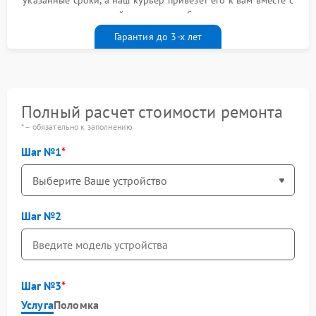
указанные сроки, а наш курьер привезет его к вам вместе с
гарантийным талоном бесплатно
Гарантия до 3-х лет
Полный расчет стоимости ремонта
* – обязательно к заполнению
Шаг №1
Шаг №2
Шаг №3
Услуга
Поломка