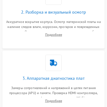
2. Разборка и визуальный осмотр
Аккуратное вскрытие корпуса. Осмотр материнской платы на
наличие следов влаги, коррозии, прогаров и поврежденных
элементов. Оценка состояния системы охлаждения, турбины
Подробнее
кулера и степени загрязнения радиатора пылью.
3. Аппаратная диагностика плат
Замеры сопротивлений и напряжений в цепях питания
процессора (APU) и памяти. Проверка HDMI-контроллера,
микросхем флеш-памяти и модуля Wi-Fi
Подробнее