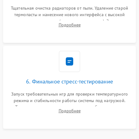
Тщательная очистка радиаторов от пыли. Удаление старой
термопасты и нанесение нового интерфейса с высокой
теплопроводностью (или жидкого металла). Замена
Подробнее
термопрокладок. Аккуратная сборка консоли и подключение
шлейфов.
6. Финальное стресс-тестирование
Запуск требовательных игр для проверки температурного
режима и стабильности работы системы под нагрузкой.
Тестирование привода, синхронизации беспроводных
Подробнее
геймпадов, выхода в сеть и выдачи изображения без
артефактов.