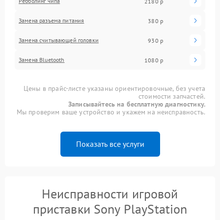
Ребболинг чипа
2180 р
Замена разъема питания
380 р
Замена считывающей головки
930 р
Замена Bluetooth
1080 р
Цены в прайс-листе указаны ориентировочные, без учета
стоимости запчастей.
Записывайтесь на бесплатную диагностику.
Мы проверим ваше устройство и укажем на неисправность.
Показать все услуги
Неисправности игровой
приставки Sony PlayStation