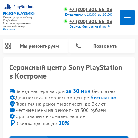
+7 (800) 301-55-83
FIX-SONY PLAYSTATION
Ежедневно, с 10:00 до 20:00
Ремонт устройств Sony
+7 (800) 301-55-83
PlayStation
Специализированный
Звонок бесплатный по РФ
cервисный центр г.
Кострома
Мы ремонтируем
Позвонить
Сервисный центр Sony PlayStation
в Костроме
Ремонт игровых приставок Sony PlayStation
за 30 мин
Выезд мастера на дом
бесплатно
бесплатно
Диагностика в сервисном центре
Гарантия на ремонт и запчасти до 3х лет
Честные цены на ремонт - от 300 рублей
Оригинальные комплектующие
20%
Скидка для вас до