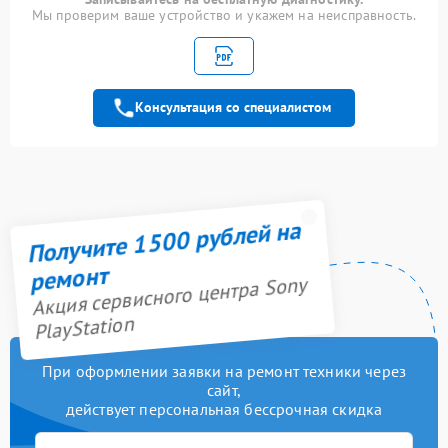
Мы проверим ваше устройство и укажем на неисправность.
Замена системы
1000 рублей
охлаждения
Замена Ethernet порта
600 рублей
Консультация со специалистом
Замена разъёмов (HDMI,
400 рублей
DVI, Дисплей порта)
Замена разъема питания
400 рублей
Получите 1500 рублей на
Замена считывающей
950 рублей
головки
ремонт
Акция сервисного центра Sony
Замена термопасты
700 рублей
PlayStation
Ребболинг чипа
2200 рублей
При оформлении заявки на ремонт техники через
сайт,
Ремонт Blu-Ray
750 рублей
действует персональная бессрочная скидка
Замена SSD
500 рублей